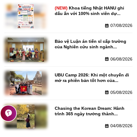
Khoa tiếng Nhật HANU ghi 
dấu ấn với 100% sinh viên dự...
07/08/2026
calendar_month
Bảo vệ Luận án tiến sĩ cấp trường 
của Nghiên cứu sinh ngành...
06/08/2026
calendar_month
UBU Camp 2026: Khi một chuyến đi 
mở ra phiên bản tốt hơn của...
05/08/2026
calendar_month
Chasing the Korean Dream: Hành 
contact_support
trình 365 ngày trưởng thành...
04/08/2026
calendar_month